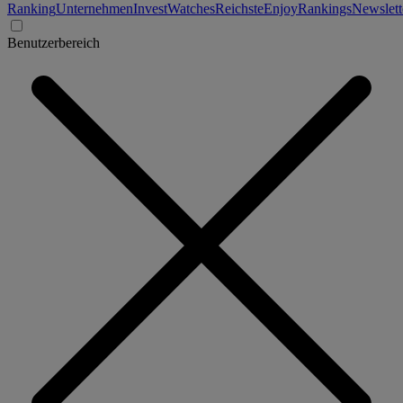
Ranking
Unternehmen
Invest
Watches
Reichste
Enjoy
Rankings
Newslett
Benutzerbereich