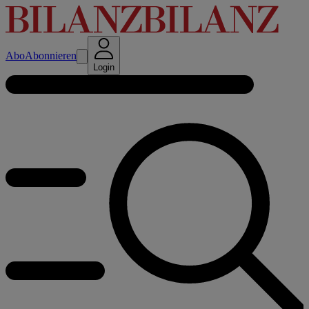
Abo
Abonnieren
Login