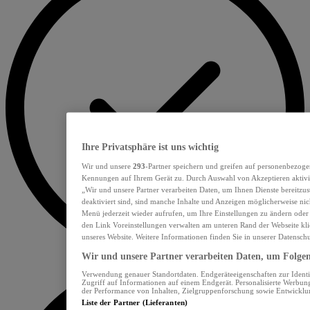
Ihre Privatsphäre ist uns wichtig
Wir und unsere
293
-Partner speichern und greifen auf personenbezoge
Kennungen auf Ihrem Gerät zu. Durch Auswahl von Akzeptieren aktivie
„Wir und unsere Partner verarbeiten Daten, um Ihnen Dienste bereitzu
deaktiviert sind, sind manche Inhalte und Anzeigen möglicherweise nich
Menü jederzeit wieder aufrufen, um Ihre Einstellungen zu ändern oder
den Link Voreinstellungen verwalten am unteren Rand der Webseite klic
unseres Website. Weitere Informationen finden Sie in unserer Datensch
Wir und unsere Partner verarbeiten Daten, um Folgend
Verwendung genauer Standortdaten. Endgeräteeigenschaften zur Identif
Zugriff auf Informationen auf einem Endgerät. Personalisierte Werbu
der Performance von Inhalten, Zielgruppenforschung sowie Entwickl
Liste der Partner (Lieferanten)