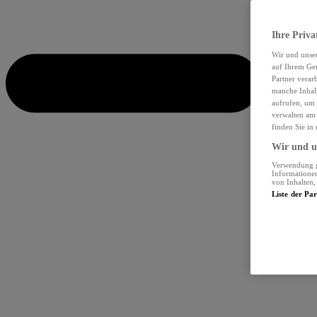
Ihre Priva
Wir und unse
auf Ihrem Ger
Partner verar
manche Inhalt
aufrufen, um 
verwalten am 
finden Sie in
Wir und un
Verwendung ge
Informationen
von Inhalten
Liste der Pa