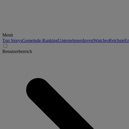
Menü
Top Storys
Gemeinde-Ranking
Unternehmen
Invest
Watches
Reichste
En
Benutzerbereich