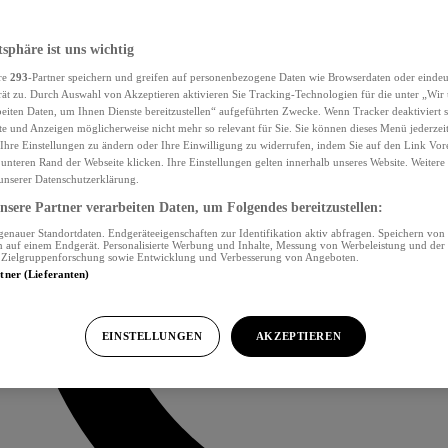
tsphäre ist uns wichtig
re
293
-Partner speichern und greifen auf personenbezogene Daten wie Browserdaten oder eind
ät zu. Durch Auswahl von Akzeptieren aktivieren Sie Tracking-Technologien für die unter „Wir
beiten Daten, um Ihnen Dienste bereitzustellen“ aufgeführten Zwecke. Wenn Tracker deaktiviert s
e und Anzeigen möglicherweise nicht mehr so relevant für Sie. Sie können dieses Menü jederzei
Ihre Einstellungen zu ändern oder Ihre Einwilligung zu widerrufen, indem Sie auf den Link Vor
unteren Rand der Webseite klicken. Ihre Einstellungen gelten innerhalb unseres Website. Weiter
 unserer Datenschutzerklärung.
sere Partner verarbeiten Daten, um Folgendes bereitzustellen:
nauer Standortdaten. Endgeräteeigenschaften zur Identifikation aktiv abfragen. Speichern von 
 auf einem Endgerät. Personalisierte Werbung und Inhalte, Messung von Werbeleistung und der
, Zielgruppenforschung sowie Entwicklung und Verbesserung von Angeboten.
rtner (Lieferanten)
EINSTELLUNGEN
AKZEPTIEREN