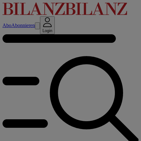
Abo
Abonnieren
Login