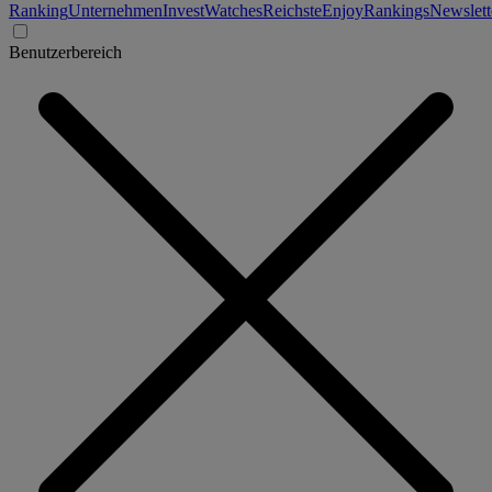
Ranking
Unternehmen
Invest
Watches
Reichste
Enjoy
Rankings
Newslett
Benutzerbereich