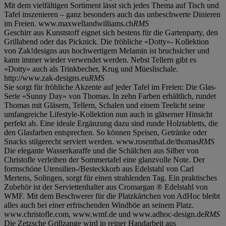
Mit dem vielfältigen Sortiment lässt sich jedes Thema auf Tisch und
Tafel inszenieren – ganz besonders auch das unbeschwerte Dinieren
im Freien. www.maxwellandwilliams.ch
RMS
Geschirr aus Kunststoff eignet sich bestens für die Gartenparty, den
Grillabend oder das Picknick. Die fröhliche «Dotty»- Kollektion
von Zak!designs aus hochwertigem Melamin ist bruchsicher und
kann immer wieder verwendet werden. Nebst Tellern gibt es
«Dotty» auch als Trinkbecher, Krug und Müeslischale.
http://www.zak-designs.eu
RMS
Sie sorgt für fröhliche Akzente auf jeder Tafel im Freien: Die Glas-
Serie «Sunny Day» von Thomas. In zehn Farben erhältlich, rundet
Thomas mit Gläsern, Tellern, Schalen und einem Teelicht seine
umfangreiche Lifestyle-Kollektion nun auch in gläserner Hinsicht
perfekt ab. Eine ideale Ergänzung dazu sind runde Holztabletts, die
den Glasfarben entsprechen. So können Speisen, Getränke oder
Snacks stilgerecht serviert werden. www.rosenthal.de/thomas
RMS
Die elegante Wasserkaraffe und die Schälchen aus Silber von
Christofle verleihen der Sommertafel eine glanzvolle Note. Der
formschöne Utensilien-/Besteckkorb aus Edelstahl von Carl
Mertens, Solingen, sorgt für einen strahlenden Tag. Ein praktisches
Zubehör ist der Serviettenhalter aus Cromargan ® Edelstahl von
WMF. Mit dem Beschwerer für die Platzkärtchen von AdHoc bleibt
alles auch bei einer erfrischenden Windböe an seinem Platz.
www.christofle.com, www.wmf.de und www.adhoc-design.de
RMS
Die Zetzsche Grillzange wird in reiner Handarbeit aus