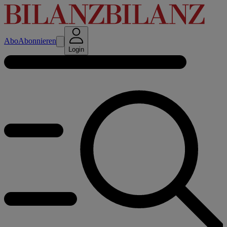
Abo
Abonnieren
Login