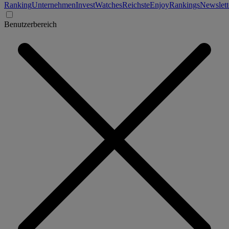
Ranking
Unternehmen
Invest
Watches
Reichste
Enjoy
Rankings
Newslett
Benutzerbereich