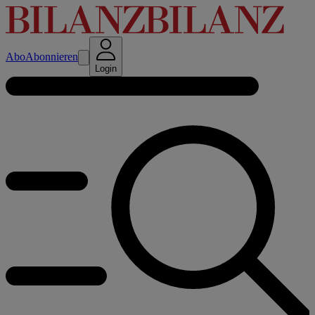
Abo
Abonnieren
Login