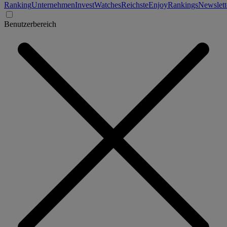
Ranking
Unternehmen
Invest
Watches
Reichste
Enjoy
Rankings
Newslett
Benutzerbereich