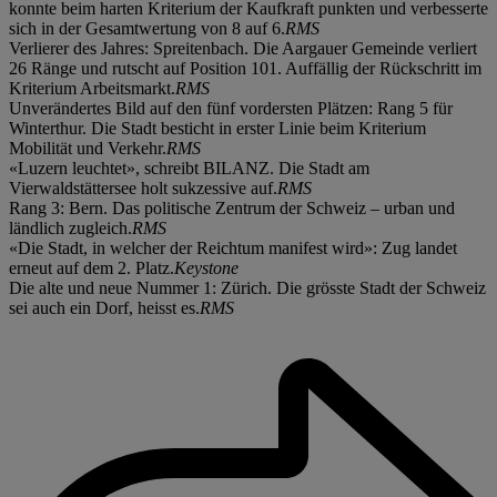
konnte beim harten Kriterium der Kaufkraft punkten und verbesserte
sich in der Gesamtwertung von 8 auf 6.
RMS
Verlierer des Jahres: Spreitenbach. Die Aargauer Gemeinde verliert
26 Ränge und rutscht auf Position 101. Auffällig der Rückschritt im
Kriterium Arbeitsmarkt.
RMS
Unverändertes Bild auf den fünf vordersten Plätzen: Rang 5 für
Winterthur. Die Stadt besticht in erster Linie beim Kriterium
Mobilität und Verkehr.
RMS
«Luzern leuchtet», schreibt BILANZ. Die Stadt am
Vierwaldstättersee holt sukzessive auf.
RMS
Rang 3: Bern. Das politische Zentrum der Schweiz – urban und
ländlich zugleich.
RMS
«Die Stadt, in welcher der Reichtum manifest wird»: Zug landet
erneut auf dem 2. Platz.
Keystone
Die alte und neue Nummer 1: Zürich. Die grösste Stadt der Schweiz
sei auch ein Dorf, heisst es.
RMS