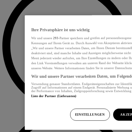
Ihre Privatsphäre ist uns wichtig
Wir und unsere
293
-Partner speichern und greifen auf personenbezogene
Kennungen auf Ihrem Gerät zu. Durch Auswahl von Akzeptieren aktiviere
„Wir und unsere Partner verarbeiten Daten, um Ihnen Dienste bereitzust
deaktiviert sind, sind manche Inhalte und Anzeigen möglicherweise nicht 
Menü jederzeit wieder aufrufen, um Ihre Einstellungen zu ändern oder Ih
den Link Voreinstellungen verwalten am unteren Rand der Webseite klicke
unseres Website. Weitere Informationen finden Sie in unserer Datenschutz
Wir und unsere Partner verarbeiten Daten, um Folgendes
Verwendung genauer Standortdaten. Endgeräteeigenschaften zur Identifik
Zugriff auf Informationen auf einem Endgerät. Personalisierte Werbung 
der Performance von Inhalten, Zielgruppenforschung sowie Entwicklun
Liste der Partner (Lieferanten)
EINSTELLUNGEN
AKZEP