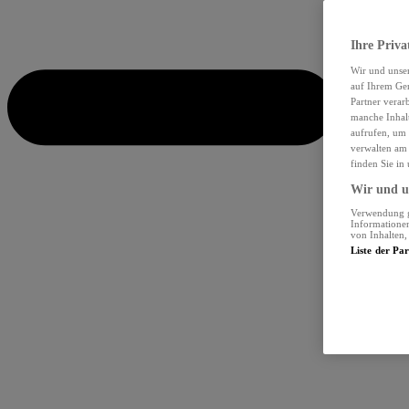
Ihre Priva
Wir und unse
auf Ihrem Ger
Partner verar
manche Inhalt
aufrufen, um 
verwalten am 
finden Sie in
Wir und un
Verwendung ge
Informationen
von Inhalten
Liste der Pa