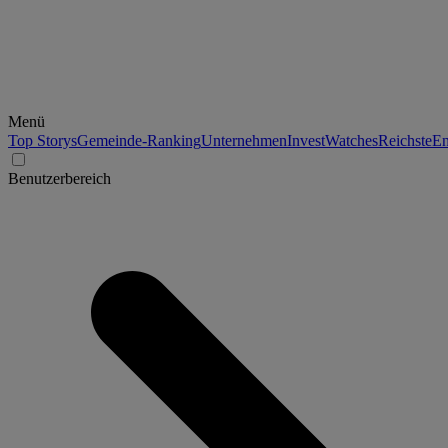
Menü
Top Storys
Gemeinde-Ranking
Unternehmen
Invest
Watches
Reichste
En
Benutzerbereich