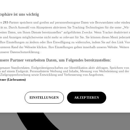
tsphäre ist uns wichtig
re
293
-Partner speichern und greifen auf personenbezogene Daten wie Browserdaten oder eind
ät zu. Durch Auswahl von Akzeptieren aktivieren Sie Tracking-Technologien für die unter „Wir
beiten Daten, um Ihnen Dienste bereitzustellen“ aufgeführten Zwecke. Wenn Tracker deaktiviert s
e und Anzeigen möglicherweise nicht mehr so relevant für Sie. Sie können dieses Menü jederzei
Ihre Einstellungen zu ändern oder Ihre Einwilligung zu widerrufen, indem Sie auf den Link Vor
unteren Rand der Webseite klicken. Ihre Einstellungen gelten innerhalb unseres Website. Weiter
 unserer Datenschutzerklärung.
sere Partner verarbeiten Daten, um Folgendes bereitzustellen:
nauer Standortdaten. Endgeräteeigenschaften zur Identifikation aktiv abfragen. Speichern von 
 auf einem Endgerät. Personalisierte Werbung und Inhalte, Messung von Werbeleistung und der
, Zielgruppenforschung sowie Entwicklung und Verbesserung von Angeboten.
rtner (Lieferanten)
EINSTELLUNGEN
AKZEPTIEREN