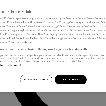
tsphäre ist uns wichtig
re
293
-Partner speichern und greifen auf personenbezogene Daten wie Browserdaten oder eind
ät zu. Durch Auswahl von Akzeptieren aktivieren Sie Tracking-Technologien für die unter „Wir
beiten Daten, um Ihnen Dienste bereitzustellen“ aufgeführten Zwecke. Wenn Tracker deaktiviert s
e und Anzeigen möglicherweise nicht mehr so relevant für Sie. Sie können dieses Menü jederzei
Ihre Einstellungen zu ändern oder Ihre Einwilligung zu widerrufen, indem Sie auf den Link Vor
unteren Rand der Webseite klicken. Ihre Einstellungen gelten innerhalb unseres Website. Weiter
 unserer Datenschutzerklärung.
sere Partner verarbeiten Daten, um Folgendes bereitzustellen:
nauer Standortdaten. Endgeräteeigenschaften zur Identifikation aktiv abfragen. Speichern von 
 auf einem Endgerät. Personalisierte Werbung und Inhalte, Messung von Werbeleistung und der
, Zielgruppenforschung sowie Entwicklung und Verbesserung von Angeboten.
rtner (Lieferanten)
EINSTELLUNGEN
AKZEPTIEREN