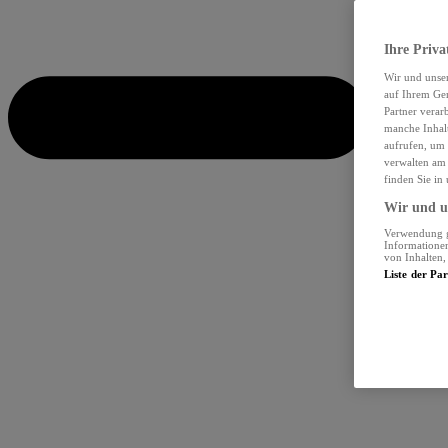
Ihre Priva
Wir und unse
auf Ihrem Ger
Partner verar
manche Inhalt
aufrufen, um 
verwalten am 
finden Sie in
Wir und un
Verwendung ge
Informationen
von Inhalten
Liste der Pa