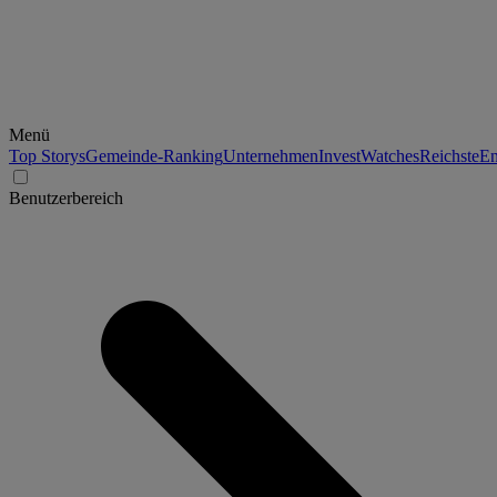
Menü
Top Storys
Gemeinde-Ranking
Unternehmen
Invest
Watches
Reichste
En
Benutzerbereich