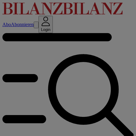
Abo
Abonnieren
Login