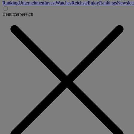
Ranking
Unternehmen
Invest
Watches
Reichste
Enjoy
Rankings
Newslett
Benutzerbereich