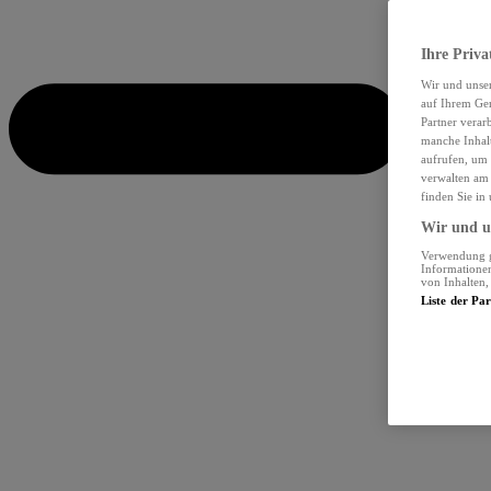
Ihre Priva
Wir und unse
auf Ihrem Ger
Partner verar
manche Inhalt
aufrufen, um 
verwalten am 
finden Sie in
Wir und un
Verwendung ge
Informationen
von Inhalten
Liste der Pa