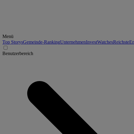
Menü
Top Storys
Gemeinde-Ranking
Unternehmen
Invest
Watches
Reichste
En
Benutzerbereich