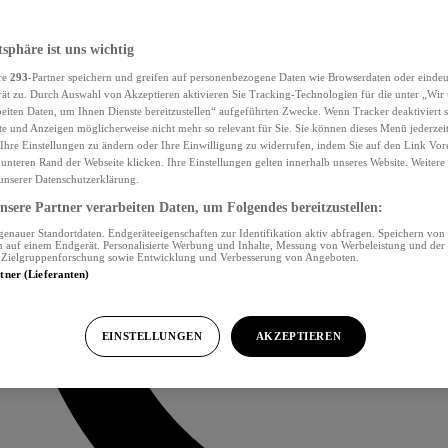
tsphäre ist uns wichtig
re
293
-Partner speichern und greifen auf personenbezogene Daten wie Browserdaten oder eind
ät zu. Durch Auswahl von Akzeptieren aktivieren Sie Tracking-Technologien für die unter „Wir
beiten Daten, um Ihnen Dienste bereitzustellen“ aufgeführten Zwecke. Wenn Tracker deaktiviert s
e und Anzeigen möglicherweise nicht mehr so relevant für Sie. Sie können dieses Menü jederzei
Ihre Einstellungen zu ändern oder Ihre Einwilligung zu widerrufen, indem Sie auf den Link Vor
unteren Rand der Webseite klicken. Ihre Einstellungen gelten innerhalb unseres Website. Weiter
 unserer Datenschutzerklärung.
sere Partner verarbeiten Daten, um Folgendes bereitzustellen:
nauer Standortdaten. Endgeräteeigenschaften zur Identifikation aktiv abfragen. Speichern von 
 auf einem Endgerät. Personalisierte Werbung und Inhalte, Messung von Werbeleistung und der
, Zielgruppenforschung sowie Entwicklung und Verbesserung von Angeboten.
rtner (Lieferanten)
EINSTELLUNGEN
AKZEPTIEREN