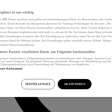
tsphäre ist uns wichtig
re
293
-Partner speichern und greifen auf personenbezogene Daten wie Browserdaten oder eind
ät zu. Durch Auswahl von Akzeptieren aktivieren Sie Tracking-Technologien für die unter „Wir
beiten Daten, um Ihnen Dienste bereitzustellen“ aufgeführten Zwecke. Wenn Tracker deaktiviert s
e und Anzeigen möglicherweise nicht mehr so relevant für Sie. Sie können dieses Menü jederzei
Ihre Einstellungen zu ändern oder Ihre Einwilligung zu widerrufen, indem Sie auf den Link Vor
unteren Rand der Webseite klicken. Ihre Einstellungen gelten innerhalb unseres Website. Weiter
 unserer Datenschutzerklärung.
sere Partner verarbeiten Daten, um Folgendes bereitzustellen:
nauer Standortdaten. Endgeräteeigenschaften zur Identifikation aktiv abfragen. Speichern von 
 auf einem Endgerät. Personalisierte Werbung und Inhalte, Messung von Werbeleistung und der
, Zielgruppenforschung sowie Entwicklung und Verbesserung von Angeboten.
rtner (Lieferanten)
EINSTELLUNGEN
AKZEPTIEREN