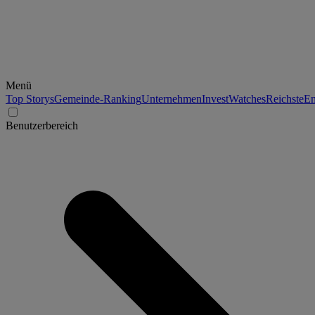
Menü
Top Storys
Gemeinde-Ranking
Unternehmen
Invest
Watches
Reichste
En
Benutzerbereich