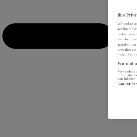
Ihre Priva
Wir und unse
auf Ihrem Ger
Partner verar
manche Inhalt
aufrufen, um 
verwalten am 
finden Sie in
Wir und un
Verwendung ge
Informationen
von Inhalten
Liste der Pa