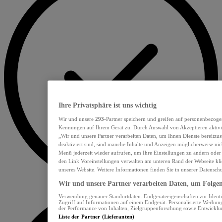
Ihre Privatsphäre ist uns wichtig
Wir und unsere
293
-Partner speichern und greifen auf personenbezoge
Kennungen auf Ihrem Gerät zu. Durch Auswahl von Akzeptieren aktivie
„Wir und unsere Partner verarbeiten Daten, um Ihnen Dienste bereitzu
deaktiviert sind, sind manche Inhalte und Anzeigen möglicherweise nich
Menü jederzeit wieder aufrufen, um Ihre Einstellungen zu ändern oder
den Link Voreinstellungen verwalten am unteren Rand der Webseite klic
unseres Website. Weitere Informationen finden Sie in unserer Datensch
Wir und unsere Partner verarbeiten Daten, um Folgend
Verwendung genauer Standortdaten. Endgeräteeigenschaften zur Identif
Zugriff auf Informationen auf einem Endgerät. Personalisierte Werbu
der Performance von Inhalten, Zielgruppenforschung sowie Entwickl
Liste der Partner (Lieferanten)