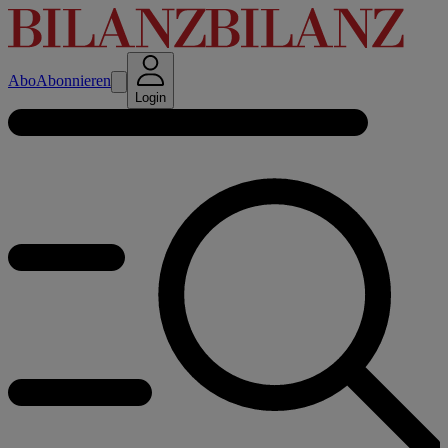
Abo
Abonnieren
Login