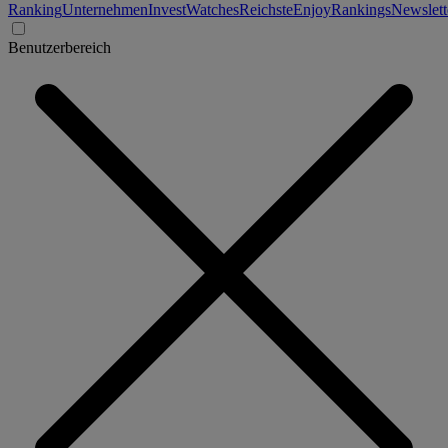
Ranking
Unternehmen
Invest
Watches
Reichste
Enjoy
Rankings
Newslett
Benutzerbereich