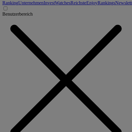
Ranking
Unternehmen
Invest
Watches
Reichste
Enjoy
Rankings
Newslett
Benutzerbereich