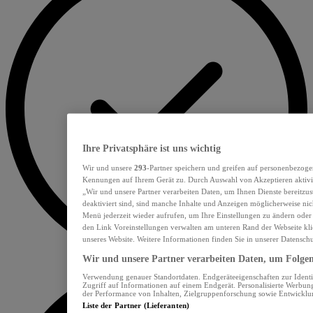
Ihre Privatsphäre ist uns wichtig
Wir und unsere
293
-Partner speichern und greifen auf personenbezoge
Kennungen auf Ihrem Gerät zu. Durch Auswahl von Akzeptieren aktivie
„Wir und unsere Partner verarbeiten Daten, um Ihnen Dienste bereitzu
deaktiviert sind, sind manche Inhalte und Anzeigen möglicherweise nich
Menü jederzeit wieder aufrufen, um Ihre Einstellungen zu ändern oder
den Link Voreinstellungen verwalten am unteren Rand der Webseite klic
unseres Website. Weitere Informationen finden Sie in unserer Datensch
Wir und unsere Partner verarbeiten Daten, um Folgend
Verwendung genauer Standortdaten. Endgeräteeigenschaften zur Identif
Zugriff auf Informationen auf einem Endgerät. Personalisierte Werbu
der Performance von Inhalten, Zielgruppenforschung sowie Entwickl
Liste der Partner (Lieferanten)