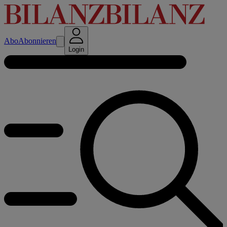
Abo
Abonnieren
Login