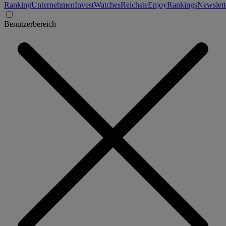
Ranking
Unternehmen
Invest
Watches
Reichste
Enjoy
Rankings
Newslett
Benutzerbereich