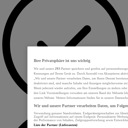
Ihre Privatsphäre ist uns wichtig
Wir und unsere
293
-Partner speichern und greifen auf personenbezoge
Kennungen auf Ihrem Gerät zu. Durch Auswahl von Akzeptieren aktivie
„Wir und unsere Partner verarbeiten Daten, um Ihnen Dienste bereitzu
deaktiviert sind, sind manche Inhalte und Anzeigen möglicherweise nich
Menü jederzeit wieder aufrufen, um Ihre Einstellungen zu ändern oder
den Link Voreinstellungen verwalten am unteren Rand der Webseite klic
unseres Website. Weitere Informationen finden Sie in unserer Datensch
Wir und unsere Partner verarbeiten Daten, um Folgend
Verwendung genauer Standortdaten. Endgeräteeigenschaften zur Identif
Zugriff auf Informationen auf einem Endgerät. Personalisierte Werbu
der Performance von Inhalten, Zielgruppenforschung sowie Entwickl
Liste der Partner (Lieferanten)