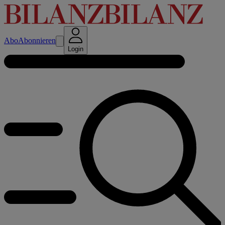
Abo
Abonnieren
Login