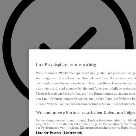
Ihre Privatsphäre ist uns wichtig
Wir und unsere
293
-Partner speichern und greifen auf personenbezoge
Kennungen auf Ihrem Gerät zu. Durch Auswahl von Akzeptieren aktivie
„Wir und unsere Partner verarbeiten Daten, um Ihnen Dienste bereitzu
deaktiviert sind, sind manche Inhalte und Anzeigen möglicherweise nich
Menü jederzeit wieder aufrufen, um Ihre Einstellungen zu ändern oder
den Link Voreinstellungen verwalten am unteren Rand der Webseite klic
unseres Website. Weitere Informationen finden Sie in unserer Datensch
Wir und unsere Partner verarbeiten Daten, um Folgend
Verwendung genauer Standortdaten. Endgeräteeigenschaften zur Identif
Zugriff auf Informationen auf einem Endgerät. Personalisierte Werbu
der Performance von Inhalten, Zielgruppenforschung sowie Entwickl
Liste der Partner (Lieferanten)