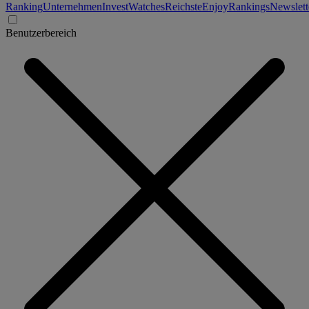
Ranking
Unternehmen
Invest
Watches
Reichste
Enjoy
Rankings
Newslett
Benutzerbereich