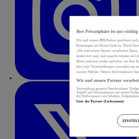
Ihre Privatsphäre ist uns wichtig
Wir und unsere
293
-Partner speichern und
Kennungen auf Ihrem Gerät zu. Durch Auswa
„Wir und unsere Partner verarbeiten Daten
deaktiviert sind, sind manche Inhalte und A
Menü jederzeit wieder aufrufen, um Ihre Ei
den Link Voreinstellungen verwalten am unt
unseres Website. Weitere Informationen fin
Wir und unsere Partner verarbeit
Verwendung genauer Standortdaten. Endgerä
Zugriff auf Informationen auf einem Endge
der Performance von Inhalten, Zielgruppe
Liste der Partner (Lieferanten)
EINSTE