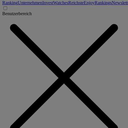
Ranking
Unternehmen
Invest
Watches
Reichste
Enjoy
Rankings
Newslett
Benutzerbereich