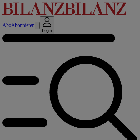
Abo
Abonnieren
Login