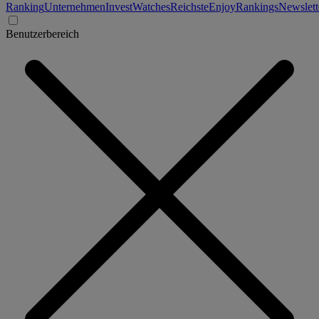
Ranking
Unternehmen
Invest
Watches
Reichste
Enjoy
Rankings
Newslett
Benutzerbereich