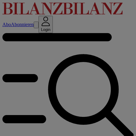
Abo
Abonnieren
Login