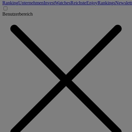
Ranking
Unternehmen
Invest
Watches
Reichste
Enjoy
Rankings
Newslett
Benutzerbereich