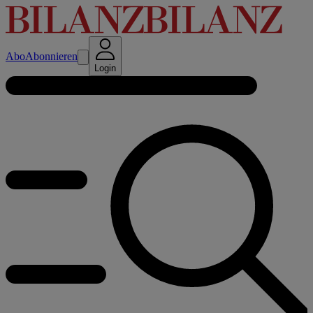
Abo
Abonnieren
Login