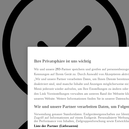
Ihre Privatsphäre ist uns wichtig
Wir und unsere
293
-Partner speichern und greifen auf personenbezoge
Kennungen auf Ihrem Gerät zu. Durch Auswahl von Akzeptieren aktivie
„Wir und unsere Partner verarbeiten Daten, um Ihnen Dienste bereitzu
deaktiviert sind, sind manche Inhalte und Anzeigen möglicherweise nich
Menü jederzeit wieder aufrufen, um Ihre Einstellungen zu ändern oder
den Link Voreinstellungen verwalten am unteren Rand der Webseite klic
unseres Website. Weitere Informationen finden Sie in unserer Datensch
Wir und unsere Partner verarbeiten Daten, um Folgend
Verwendung genauer Standortdaten. Endgeräteeigenschaften zur Identif
Zugriff auf Informationen auf einem Endgerät. Personalisierte Werbu
der Performance von Inhalten, Zielgruppenforschung sowie Entwickl
Liste der Partner (Lieferanten)