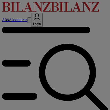
Abo
Abonnieren
Login