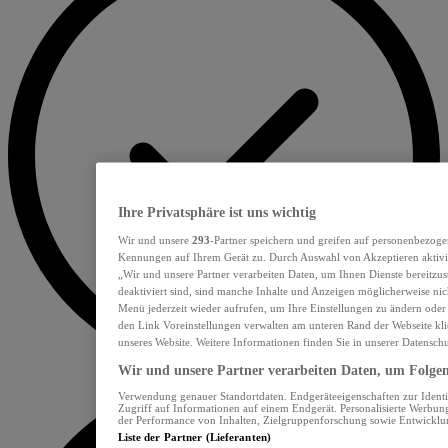
Ihre Privatsphäre ist uns wichtig
Wir und unsere
293
-Partner speichern und greifen auf personenbezoge
Kennungen auf Ihrem Gerät zu. Durch Auswahl von Akzeptieren aktivie
„Wir und unsere Partner verarbeiten Daten, um Ihnen Dienste bereitzu
deaktiviert sind, sind manche Inhalte und Anzeigen möglicherweise nich
Menü jederzeit wieder aufrufen, um Ihre Einstellungen zu ändern oder
den Link Voreinstellungen verwalten am unteren Rand der Webseite klic
unseres Website. Weitere Informationen finden Sie in unserer Datensch
Wir und unsere Partner verarbeiten Daten, um Folgend
Verwendung genauer Standortdaten. Endgeräteeigenschaften zur Identif
Zugriff auf Informationen auf einem Endgerät. Personalisierte Werbu
der Performance von Inhalten, Zielgruppenforschung sowie Entwickl
Liste der Partner (Lieferanten)