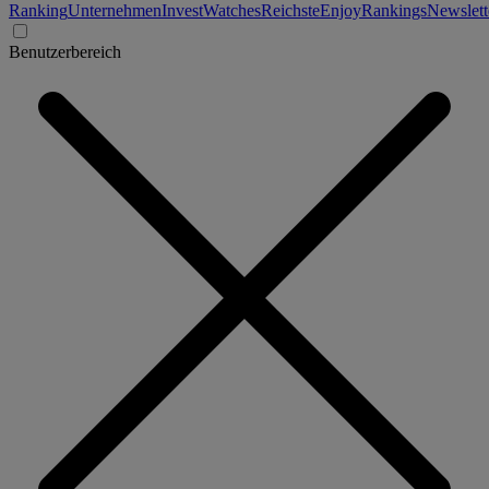
Ranking
Unternehmen
Invest
Watches
Reichste
Enjoy
Rankings
Newslett
Benutzerbereich