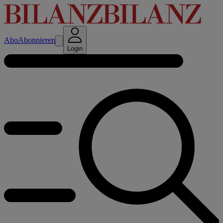
Abo
Abonnieren
Login