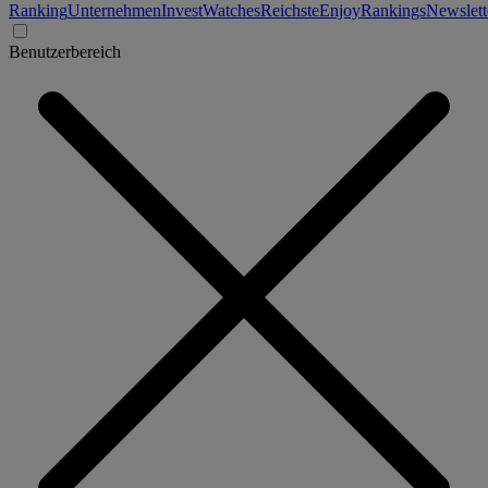
Ranking
Unternehmen
Invest
Watches
Reichste
Enjoy
Rankings
Newslett
Benutzerbereich