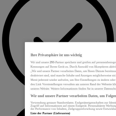
Ihre Privatsphäre ist uns wichtig
Wir und unsere
293
-Partner speichern und greifen auf personenbezoge
Kennungen auf Ihrem Gerät zu. Durch Auswahl von Akzeptieren aktivie
„Wir und unsere Partner verarbeiten Daten, um Ihnen Dienste bereitzu
deaktiviert sind, sind manche Inhalte und Anzeigen möglicherweise nich
Menü jederzeit wieder aufrufen, um Ihre Einstellungen zu ändern oder
den Link Voreinstellungen verwalten am unteren Rand der Webseite klic
unseres Website. Weitere Informationen finden Sie in unserer Datensch
Wir und unsere Partner verarbeiten Daten, um Folgend
Verwendung genauer Standortdaten. Endgeräteeigenschaften zur Identif
Zugriff auf Informationen auf einem Endgerät. Personalisierte Werbu
der Performance von Inhalten, Zielgruppenforschung sowie Entwickl
Liste der Partner (Lieferanten)