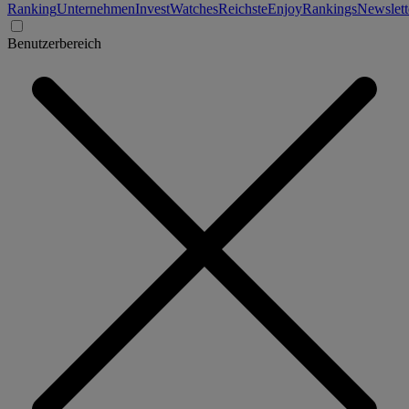
Ranking
Unternehmen
Invest
Watches
Reichste
Enjoy
Rankings
Newslett
Benutzerbereich