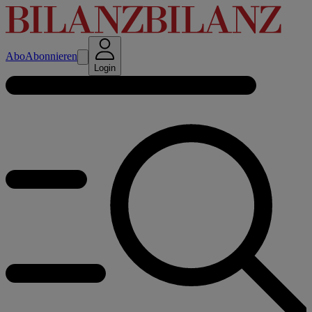
Abo
Abonnieren
Login