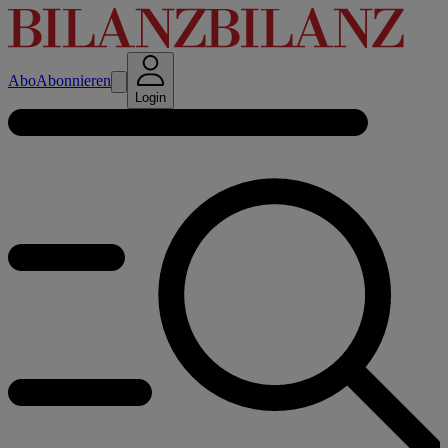
Abo
Abonnieren
Login