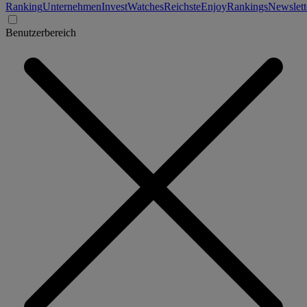
Ranking
Unternehmen
Invest
Watches
Reichste
Enjoy
Rankings
Newslett
Benutzerbereich