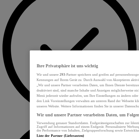
Ihre Privatsphäre ist uns wichtig
Wir und unsere
293
-Partner speichern und greifen auf personenbezoge
Kennungen auf Ihrem Gerät zu. Durch Auswahl von Akzeptieren aktivie
„Wir und unsere Partner verarbeiten Daten, um Ihnen Dienste bereitzu
deaktiviert sind, sind manche Inhalte und Anzeigen möglicherweise nich
Menü jederzeit wieder aufrufen, um Ihre Einstellungen zu ändern oder
den Link Voreinstellungen verwalten am unteren Rand der Webseite klic
unseres Website. Weitere Informationen finden Sie in unserer Datensch
Wir und unsere Partner verarbeiten Daten, um Folgend
Verwendung genauer Standortdaten. Endgeräteeigenschaften zur Identif
Zugriff auf Informationen auf einem Endgerät. Personalisierte Werbu
der Performance von Inhalten, Zielgruppenforschung sowie Entwickl
Liste der Partner (Lieferanten)