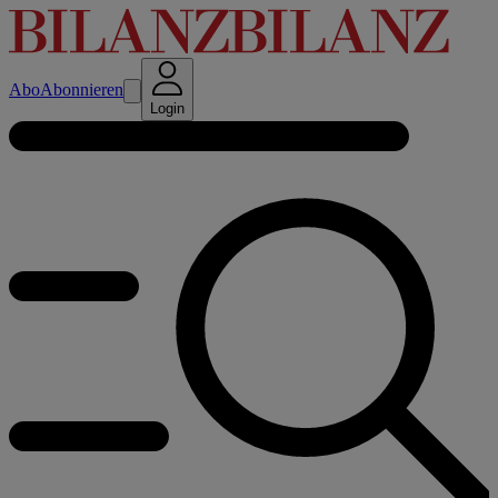
Abo
Abonnieren
Login