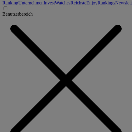
Ranking
Unternehmen
Invest
Watches
Reichste
Enjoy
Rankings
Newslett
Benutzerbereich