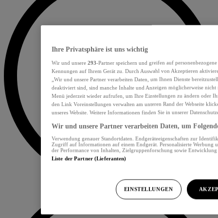
Ihre Privatsphäre ist uns wichtig
Wir und unsere
293
-Partner speichern und greifen auf personenbezogene
Kennungen auf Ihrem Gerät zu. Durch Auswahl von Akzeptieren aktiviere
„Wir und unsere Partner verarbeiten Daten, um Ihnen Dienste bereitzust
deaktiviert sind, sind manche Inhalte und Anzeigen möglicherweise nicht 
Menü jederzeit wieder aufrufen, um Ihre Einstellungen zu ändern oder Ih
den Link Voreinstellungen verwalten am unteren Rand der Webseite klicke
unseres Website. Weitere Informationen finden Sie in unserer Datenschutz
Wir und unsere Partner verarbeiten Daten, um Folgendes
Verwendung genauer Standortdaten. Endgeräteeigenschaften zur Identifik
Zugriff auf Informationen auf einem Endgerät. Personalisierte Werbung 
der Performance von Inhalten, Zielgruppenforschung sowie Entwicklun
Liste der Partner (Lieferanten)
EINSTELLUNGEN
AKZEP