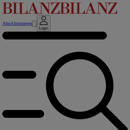
Abo
Abonnieren
Login