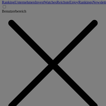
Ranking
Unternehmen
Invest
Watches
Reichste
Enjoy
Rankings
Newslett
Benutzerbereich