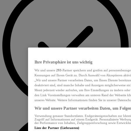
Ihre Privatsphäre ist uns wichtig
Wir und unsere
293
-Partner speichern und greifen auf personenbezoge
Kennungen auf Ihrem Gerät zu. Durch Auswahl von Akzeptieren aktivie
„Wir und unsere Partner verarbeiten Daten, um Ihnen Dienste bereitzu
deaktiviert sind, sind manche Inhalte und Anzeigen möglicherweise nich
Menü jederzeit wieder aufrufen, um Ihre Einstellungen zu ändern oder
den Link Voreinstellungen verwalten am unteren Rand der Webseite klic
unseres Website. Weitere Informationen finden Sie in unserer Datensch
Wir und unsere Partner verarbeiten Daten, um Folgend
Verwendung genauer Standortdaten. Endgeräteeigenschaften zur Identif
Zugriff auf Informationen auf einem Endgerät. Personalisierte Werbu
der Performance von Inhalten, Zielgruppenforschung sowie Entwickl
Liste der Partner (Lieferanten)