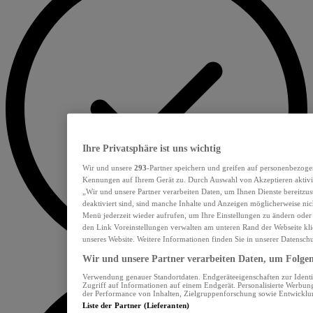
Ihre Privatsphäre ist uns wichtig
Wir und unsere
293
-Partner speichern und greifen auf personenbezoge
Kennungen auf Ihrem Gerät zu. Durch Auswahl von Akzeptieren aktivie
„Wir und unsere Partner verarbeiten Daten, um Ihnen Dienste bereitzu
deaktiviert sind, sind manche Inhalte und Anzeigen möglicherweise nich
Menü jederzeit wieder aufrufen, um Ihre Einstellungen zu ändern oder
den Link Voreinstellungen verwalten am unteren Rand der Webseite klic
unseres Website. Weitere Informationen finden Sie in unserer Datensch
Wir und unsere Partner verarbeiten Daten, um Folgend
Verwendung genauer Standortdaten. Endgeräteeigenschaften zur Identif
Zugriff auf Informationen auf einem Endgerät. Personalisierte Werbu
der Performance von Inhalten, Zielgruppenforschung sowie Entwickl
Liste der Partner (Lieferanten)