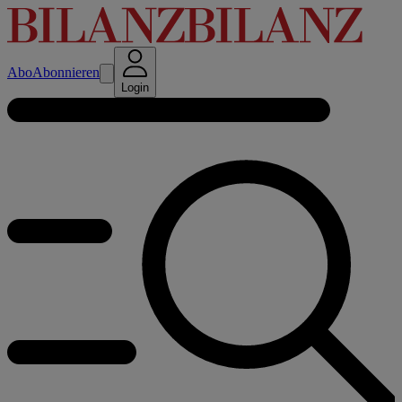
Abo
Abonnieren
Login