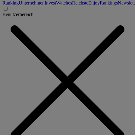
Ranking
Unternehmen
Invest
Watches
Reichste
Enjoy
Rankings
Newslett
Benutzerbereich