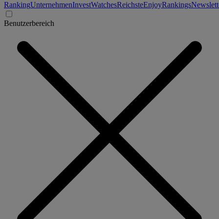
Ranking
Unternehmen
Invest
Watches
Reichste
Enjoy
Rankings
Newslett
Benutzerbereich