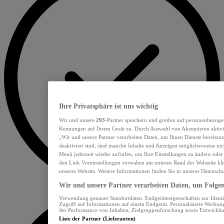
Ihre Privatsphäre ist uns wichtig
Wir und unsere
293
-Partner speichern und greifen auf personenbezoge
Kennungen auf Ihrem Gerät zu. Durch Auswahl von Akzeptieren aktivie
„Wir und unsere Partner verarbeiten Daten, um Ihnen Dienste bereitzu
deaktiviert sind, sind manche Inhalte und Anzeigen möglicherweise nich
Menü jederzeit wieder aufrufen, um Ihre Einstellungen zu ändern oder
den Link Voreinstellungen verwalten am unteren Rand der Webseite klic
unseres Website. Weitere Informationen finden Sie in unserer Datensch
Wir und unsere Partner verarbeiten Daten, um Folgend
Verwendung genauer Standortdaten. Endgeräteeigenschaften zur Identif
Zugriff auf Informationen auf einem Endgerät. Personalisierte Werbu
der Performance von Inhalten, Zielgruppenforschung sowie Entwickl
Liste der Partner (Lieferanten)