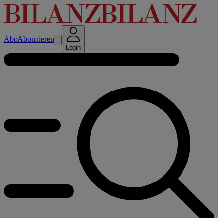
Abo
Abonnieren
Login