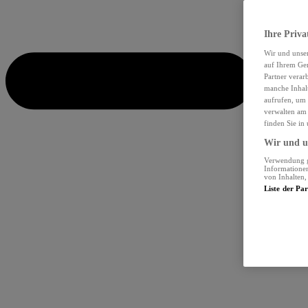
Ihre Priva
Wir und unse
auf Ihrem Ger
Partner verar
manche Inhalt
aufrufen, um 
verwalten am 
finden Sie in
Wir und un
Verwendung ge
Informationen
von Inhalten
Liste der Pa