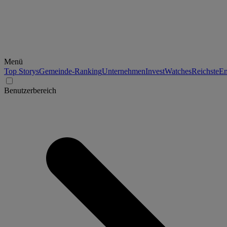
Menü
Top Storys
Gemeinde-Ranking
Unternehmen
Invest
Watches
Reichste
En
Benutzerbereich