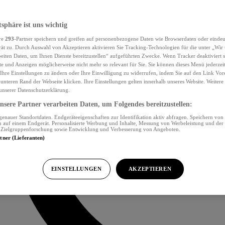
tsphäre ist uns wichtig
re
293
-Partner speichern und greifen auf personenbezogene Daten wie Browserdaten oder eind
ät zu. Durch Auswahl von Akzeptieren aktivieren Sie Tracking-Technologien für die unter „Wir
beiten Daten, um Ihnen Dienste bereitzustellen“ aufgeführten Zwecke. Wenn Tracker deaktiviert s
e und Anzeigen möglicherweise nicht mehr so relevant für Sie. Sie können dieses Menü jederzei
Ihre Einstellungen zu ändern oder Ihre Einwilligung zu widerrufen, indem Sie auf den Link Vor
unteren Rand der Webseite klicken. Ihre Einstellungen gelten innerhalb unseres Website. Weiter
 unserer Datenschutzerklärung.
sere Partner verarbeiten Daten, um Folgendes bereitzustellen:
nauer Standortdaten. Endgeräteeigenschaften zur Identifikation aktiv abfragen. Speichern von 
 auf einem Endgerät. Personalisierte Werbung und Inhalte, Messung von Werbeleistung und der
, Zielgruppenforschung sowie Entwicklung und Verbesserung von Angeboten.
rtner (Lieferanten)
EINSTELLUNGEN
AKZEPTIEREN