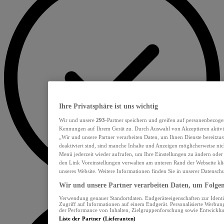
Ihre Privatsphäre ist uns wichtig
Wir und unsere
293
-Partner speichern und greifen auf personenbezoge
Kennungen auf Ihrem Gerät zu. Durch Auswahl von Akzeptieren aktivie
„Wir und unsere Partner verarbeiten Daten, um Ihnen Dienste bereitzu
deaktiviert sind, sind manche Inhalte und Anzeigen möglicherweise nich
Menü jederzeit wieder aufrufen, um Ihre Einstellungen zu ändern oder
den Link Voreinstellungen verwalten am unteren Rand der Webseite klic
unseres Website. Weitere Informationen finden Sie in unserer Datensch
Wir und unsere Partner verarbeiten Daten, um Folgend
Verwendung genauer Standortdaten. Endgeräteeigenschaften zur Identif
Zugriff auf Informationen auf einem Endgerät. Personalisierte Werbu
der Performance von Inhalten, Zielgruppenforschung sowie Entwickl
Liste der Partner (Lieferanten)