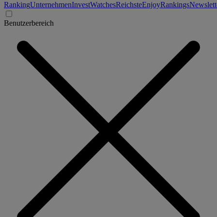
Ranking
Unternehmen
Invest
Watches
Reichste
Enjoy
Rankings
Newslett
Benutzerbereich