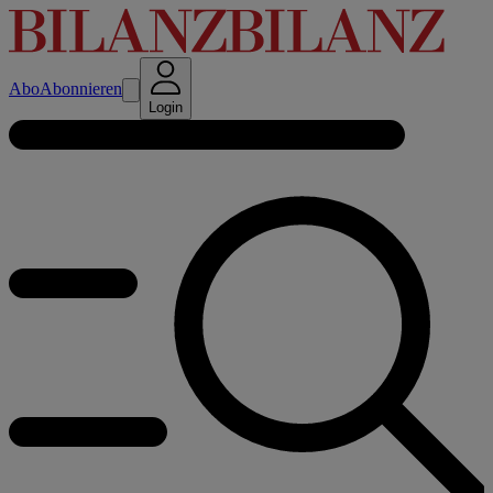
Abo
Abonnieren
Login