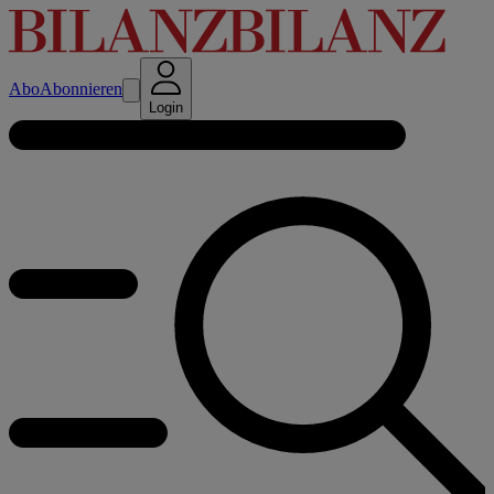
Abo
Abonnieren
Login