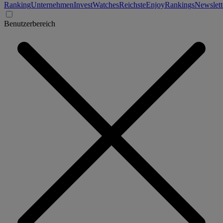
Ranking
Unternehmen
Invest
Watches
Reichste
Enjoy
Rankings
Newslett
Benutzerbereich