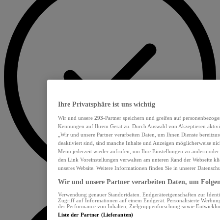
Ihre Privatsphäre ist uns wichtig
Wir und unsere
293
-Partner speichern und greifen auf personenbezoge
Kennungen auf Ihrem Gerät zu. Durch Auswahl von Akzeptieren aktivie
„Wir und unsere Partner verarbeiten Daten, um Ihnen Dienste bereitzu
deaktiviert sind, sind manche Inhalte und Anzeigen möglicherweise nich
Menü jederzeit wieder aufrufen, um Ihre Einstellungen zu ändern oder
den Link Voreinstellungen verwalten am unteren Rand der Webseite klic
unseres Website. Weitere Informationen finden Sie in unserer Datensch
Wir und unsere Partner verarbeiten Daten, um Folgend
Verwendung genauer Standortdaten. Endgeräteeigenschaften zur Identif
Zugriff auf Informationen auf einem Endgerät. Personalisierte Werbu
der Performance von Inhalten, Zielgruppenforschung sowie Entwickl
Liste der Partner (Lieferanten)