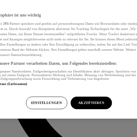
tsphäre ist uns wichtig
re
293
-Partner speichern und greifen auf personenbezogene Daten wie Browserdaten oder eind
ät zu. Durch Auswahl von Akzeptieren aktivieren Sie Tracking-Technologien für die unter „Wir
beiten Daten, um Ihnen Dienste bereitzustellen“ aufgeführten Zwecke. Wenn Tracker deaktiviert s
e und Anzeigen möglicherweise nicht mehr so relevant für Sie. Sie können dieses Menü jederzei
Ihre Einstellungen zu ändern oder Ihre Einwilligung zu widerrufen, indem Sie auf den Link Vor
unteren Rand der Webseite klicken. Ihre Einstellungen gelten innerhalb unseres Website. Weiter
 unserer Datenschutzerklärung.
sere Partner verarbeiten Daten, um Folgendes bereitzustellen:
nauer Standortdaten. Endgeräteeigenschaften zur Identifikation aktiv abfragen. Speichern von 
 auf einem Endgerät. Personalisierte Werbung und Inhalte, Messung von Werbeleistung und der
, Zielgruppenforschung sowie Entwicklung und Verbesserung von Angeboten.
rtner (Lieferanten)
EINSTELLUNGEN
AKZEPTIEREN