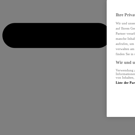
Ihre Priva
Wir und unse
auf Ihrem Ger
Partner verar
manche Inhalt
aufrufen, um 
verwalten am 
finden Sie in
Wir und un
Verwendung ge
Informationen
von Inhalten
Liste der Pa