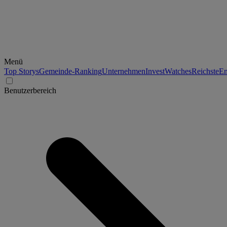
Menü
Top Storys
Gemeinde-Ranking
Unternehmen
Invest
Watches
Reichste
En
Benutzerbereich