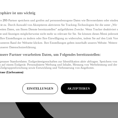
tsphäre ist uns wichtig
re
293
-Partner speichern und greifen auf personenbezogene Daten wie Browserdaten oder eind
ät zu. Durch Auswahl von Akzeptieren aktivieren Sie Tracking-Technologien für die unter „Wir
beiten Daten, um Ihnen Dienste bereitzustellen“ aufgeführten Zwecke. Wenn Tracker deaktiviert s
e und Anzeigen möglicherweise nicht mehr so relevant für Sie. Sie können dieses Menü jederzei
Ihre Einstellungen zu ändern oder Ihre Einwilligung zu widerrufen, indem Sie auf den Link Vor
unteren Rand der Webseite klicken. Ihre Einstellungen gelten innerhalb unseres Website. Weiter
 unserer Datenschutzerklärung.
sere Partner verarbeiten Daten, um Folgendes bereitzustellen:
nauer Standortdaten. Endgeräteeigenschaften zur Identifikation aktiv abfragen. Speichern von 
 auf einem Endgerät. Personalisierte Werbung und Inhalte, Messung von Werbeleistung und der
, Zielgruppenforschung sowie Entwicklung und Verbesserung von Angeboten.
rtner (Lieferanten)
EINSTELLUNGEN
AKZEPTIEREN