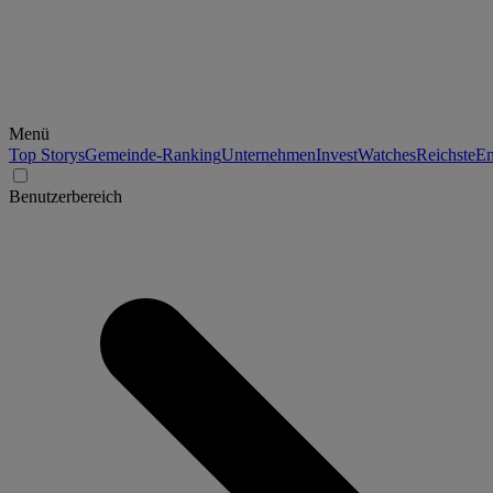
Menü
Top Storys
Gemeinde-Ranking
Unternehmen
Invest
Watches
Reichste
En
Benutzerbereich