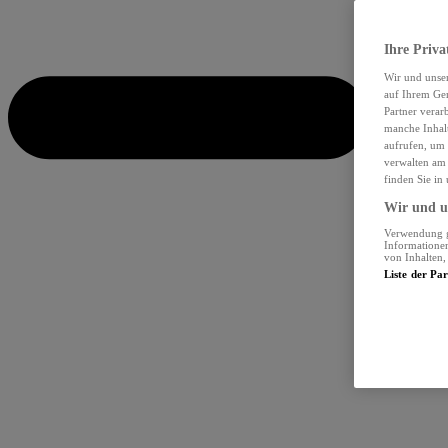
Ihre Priva
Wir und unse
auf Ihrem Ger
Partner verar
manche Inhalt
aufrufen, um 
verwalten am 
finden Sie in
Wir und un
Verwendung ge
Informationen
von Inhalten
Liste der Pa