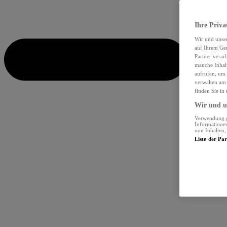
Ihre Priva
Wir und unse
auf Ihrem Ger
Partner verar
manche Inhalt
aufrufen, um 
verwalten am 
finden Sie in
Wir und un
Verwendung ge
Informationen
von Inhalten
Liste der Pa