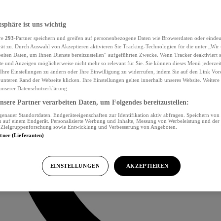
tsphäre ist uns wichtig
re
293
-Partner speichern und greifen auf personenbezogene Daten wie Browserdaten oder eind
ät zu. Durch Auswahl von Akzeptieren aktivieren Sie Tracking-Technologien für die unter „Wir
beiten Daten, um Ihnen Dienste bereitzustellen“ aufgeführten Zwecke. Wenn Tracker deaktiviert s
e und Anzeigen möglicherweise nicht mehr so relevant für Sie. Sie können dieses Menü jederzei
Ihre Einstellungen zu ändern oder Ihre Einwilligung zu widerrufen, indem Sie auf den Link Vor
unteren Rand der Webseite klicken. Ihre Einstellungen gelten innerhalb unseres Website. Weiter
 unserer Datenschutzerklärung.
sere Partner verarbeiten Daten, um Folgendes bereitzustellen:
nauer Standortdaten. Endgeräteeigenschaften zur Identifikation aktiv abfragen. Speichern von 
 auf einem Endgerät. Personalisierte Werbung und Inhalte, Messung von Werbeleistung und der
, Zielgruppenforschung sowie Entwicklung und Verbesserung von Angeboten.
rtner (Lieferanten)
EINSTELLUNGEN
AKZEPTIEREN