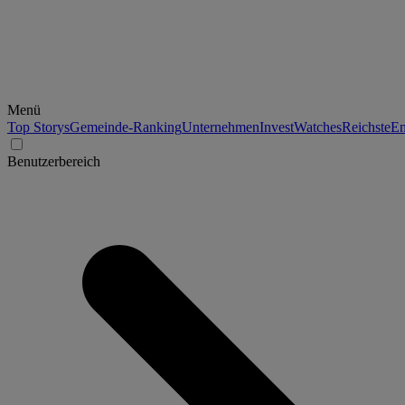
Menü
Top Storys
Gemeinde-Ranking
Unternehmen
Invest
Watches
Reichste
En
Benutzerbereich