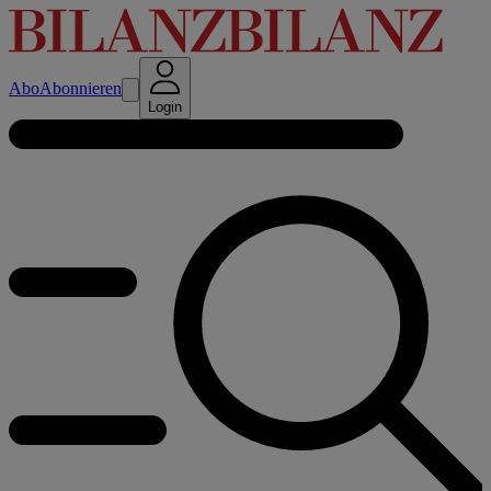
Abo
Abonnieren
Login