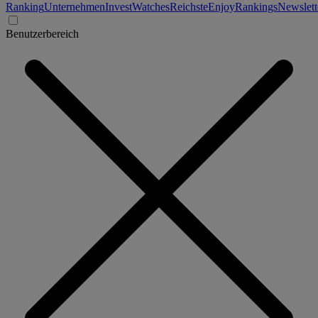
Ranking
Unternehmen
Invest
Watches
Reichste
Enjoy
Rankings
Newslett
Benutzerbereich