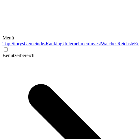
Menü
Top Storys
Gemeinde-Ranking
Unternehmen
Invest
Watches
Reichste
En
Benutzerbereich