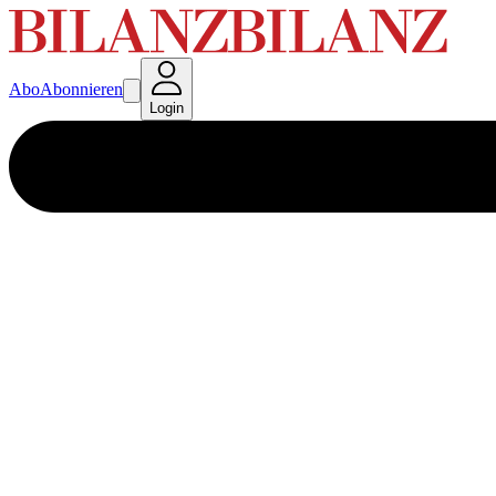
Abo
Abonnieren
Login