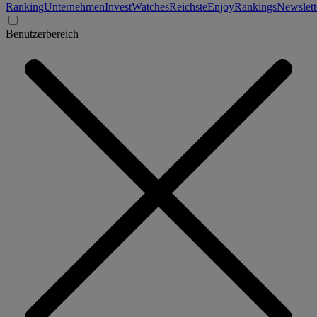
Ranking
Unternehmen
Invest
Watches
Reichste
Enjoy
Rankings
Newslett
Benutzerbereich