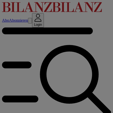
Abo
Abonnieren
Login