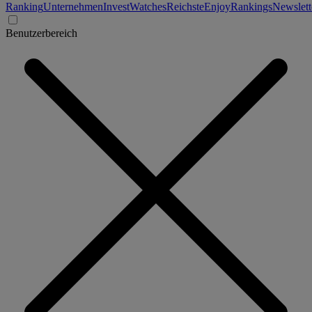
Ranking
Unternehmen
Invest
Watches
Reichste
Enjoy
Rankings
Newslett
Benutzerbereich