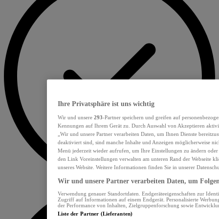
Ihre Privatsphäre ist uns wichtig
Wir und unsere
293
-Partner speichern und greifen auf personenbezoge
Kennungen auf Ihrem Gerät zu. Durch Auswahl von Akzeptieren aktivie
„Wir und unsere Partner verarbeiten Daten, um Ihnen Dienste bereitzu
deaktiviert sind, sind manche Inhalte und Anzeigen möglicherweise nich
Menü jederzeit wieder aufrufen, um Ihre Einstellungen zu ändern oder
den Link Voreinstellungen verwalten am unteren Rand der Webseite klic
unseres Website. Weitere Informationen finden Sie in unserer Datensch
Wir und unsere Partner verarbeiten Daten, um Folgend
Verwendung genauer Standortdaten. Endgeräteeigenschaften zur Identif
Zugriff auf Informationen auf einem Endgerät. Personalisierte Werbu
der Performance von Inhalten, Zielgruppenforschung sowie Entwickl
Liste der Partner (Lieferanten)