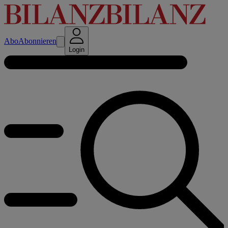
Abo
Abonnieren
Login