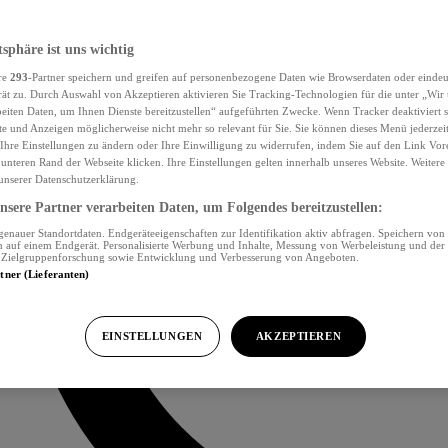
tsphäre ist uns wichtig
re
293
-Partner speichern und greifen auf personenbezogene Daten wie Browserdaten oder eind
ät zu. Durch Auswahl von Akzeptieren aktivieren Sie Tracking-Technologien für die unter „Wir
beiten Daten, um Ihnen Dienste bereitzustellen“ aufgeführten Zwecke. Wenn Tracker deaktiviert s
e und Anzeigen möglicherweise nicht mehr so relevant für Sie. Sie können dieses Menü jederzei
Ihre Einstellungen zu ändern oder Ihre Einwilligung zu widerrufen, indem Sie auf den Link Vor
unteren Rand der Webseite klicken. Ihre Einstellungen gelten innerhalb unseres Website. Weiter
 unserer Datenschutzerklärung.
sere Partner verarbeiten Daten, um Folgendes bereitzustellen:
nauer Standortdaten. Endgeräteeigenschaften zur Identifikation aktiv abfragen. Speichern von 
 auf einem Endgerät. Personalisierte Werbung und Inhalte, Messung von Werbeleistung und der
, Zielgruppenforschung sowie Entwicklung und Verbesserung von Angeboten.
rtner (Lieferanten)
EINSTELLUNGEN
AKZEPTIEREN