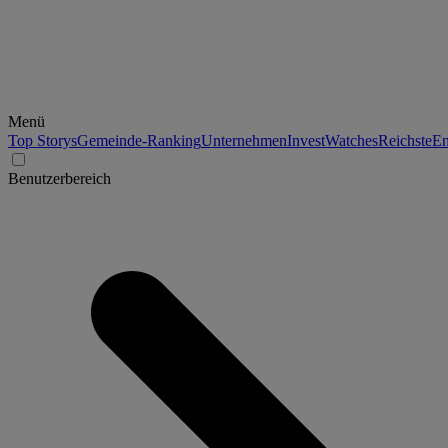
Menü
Top Storys
Gemeinde-Ranking
Unternehmen
Invest
Watches
Reichste
En
Benutzerbereich