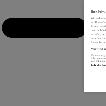
Ihre Priva
Wir und unse
auf Ihrem Ger
Partner verar
manche Inhalt
aufrufen, um 
verwalten am 
finden Sie in
Wir und un
Verwendung ge
Informationen
von Inhalten
Liste der Pa