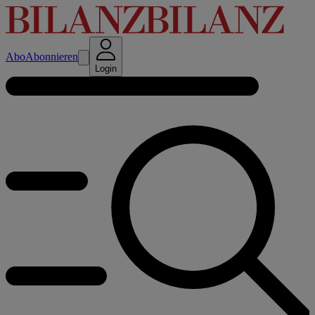
Abo
Abonnieren
Login