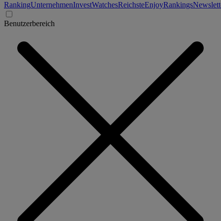
Ranking
Unternehmen
Invest
Watches
Reichste
Enjoy
Rankings
Newslett
Benutzerbereich