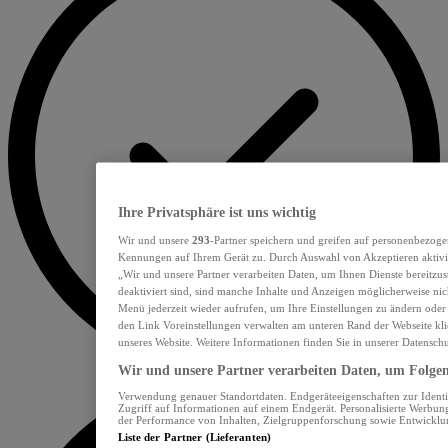
Ihre Privatsphäre ist uns wichtig
Wir und unsere
293
-Partner speichern und greifen auf personenbezoge
Kennungen auf Ihrem Gerät zu. Durch Auswahl von Akzeptieren aktivie
„Wir und unsere Partner verarbeiten Daten, um Ihnen Dienste bereitzu
deaktiviert sind, sind manche Inhalte und Anzeigen möglicherweise nich
Menü jederzeit wieder aufrufen, um Ihre Einstellungen zu ändern oder
den Link Voreinstellungen verwalten am unteren Rand der Webseite klic
unseres Website. Weitere Informationen finden Sie in unserer Datensch
Wir und unsere Partner verarbeiten Daten, um Folgend
Verwendung genauer Standortdaten. Endgeräteeigenschaften zur Identif
Zugriff auf Informationen auf einem Endgerät. Personalisierte Werbu
der Performance von Inhalten, Zielgruppenforschung sowie Entwickl
Liste der Partner (Lieferanten)