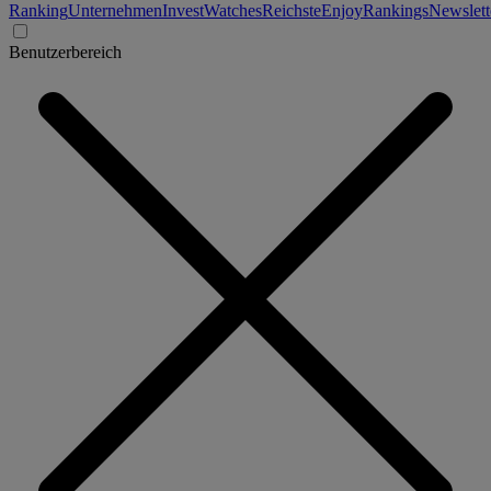
Ranking
Unternehmen
Invest
Watches
Reichste
Enjoy
Rankings
Newslett
Benutzerbereich