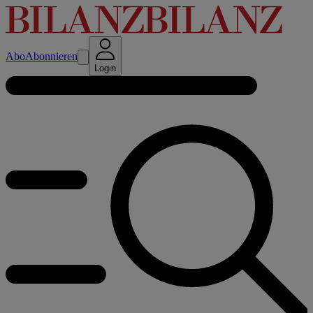
Abo
Abonnieren
Login