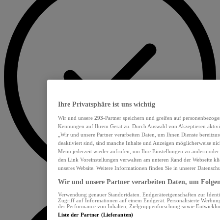
Ihre Privatsphäre ist uns wichtig
Wir und unsere
293
-Partner speichern und greifen auf personenbezoge
Kennungen auf Ihrem Gerät zu. Durch Auswahl von Akzeptieren aktivie
„Wir und unsere Partner verarbeiten Daten, um Ihnen Dienste bereitzu
deaktiviert sind, sind manche Inhalte und Anzeigen möglicherweise nich
Menü jederzeit wieder aufrufen, um Ihre Einstellungen zu ändern oder
den Link Voreinstellungen verwalten am unteren Rand der Webseite klic
unseres Website. Weitere Informationen finden Sie in unserer Datensch
Wir und unsere Partner verarbeiten Daten, um Folgend
Verwendung genauer Standortdaten. Endgeräteeigenschaften zur Identif
Zugriff auf Informationen auf einem Endgerät. Personalisierte Werbu
der Performance von Inhalten, Zielgruppenforschung sowie Entwickl
Liste der Partner (Lieferanten)