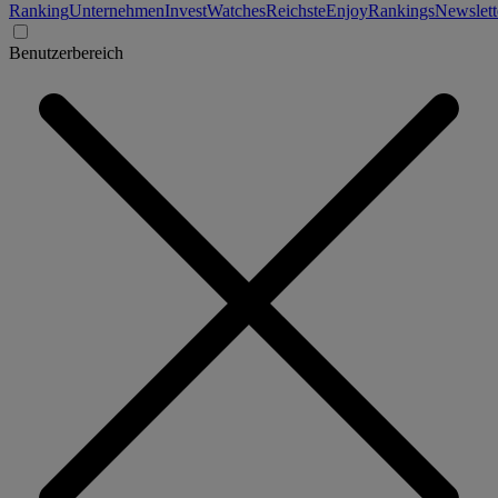
Ranking
Unternehmen
Invest
Watches
Reichste
Enjoy
Rankings
Newslett
Benutzerbereich