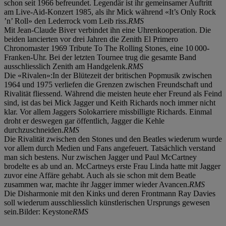
schon seit 1966 befreundet. Legendär ist ihr gemeinsamer Auftritt
am Live-Aid-Konzert 1985, als ihr Mick während «It’s Only Rock
’n’ Roll» den Lederrock vom Leib riss.
RMS
Mit Jean-Claude Biver verbindet ihn eine Uhrenkooperation. Die
beiden lancierten vor drei Jahren die Zenith El Primero
Chronomaster 1969 Tribute To The Rolling Stones, eine 10 000-
Franken-Uhr. Bei der letzten Tournee trug die gesamte Band
ausschliesslich Zenith am Handgelenk.
RMS
Die «Rivalen»:In der Blütezeit der britischen Popmusik zwischen
1964 und 1975 verliefen die Grenzen zwischen Freundschaft und
Rivalität fliessend. Während die meisten heute eher Freund als Feind
sind, ist das bei Mick Jagger und Keith Richards noch immer nicht
klar. Vor allem Jaggers Solokarriere missbilligte Richards. Einmal
droht er deswegen gar öffentlich, Jagger die Kehle
durchzuschneiden.
RMS
Die Rivalität zwischen den Stones und den Beatles wiederum wurde
vor allem durch Medien und Fans angefeuert. Tatsächlich verstand
man sich bestens. Nur zwischen Jagger und Paul McCartney
brodelte es ab und an. McCartneys erste Frau Linda hatte mit Jagger
zuvor eine Affäre gehabt. Auch als sie schon mit dem Beatle
zusammen war, machte ihr Jagger immer wieder Avancen.
RMS
Die Disharmonie mit den Kinks und deren Frontmann Ray Davies
soll wiederum ausschliesslich künstlerischen Ursprungs gewesen
sein.Bilder: Keystone
RMS