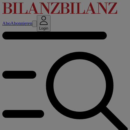
Abo
Abonnieren
Login