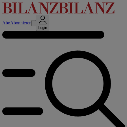
Abo
Abonnieren
Login