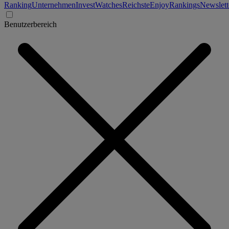
Ranking
Unternehmen
Invest
Watches
Reichste
Enjoy
Rankings
Newslett
Benutzerbereich