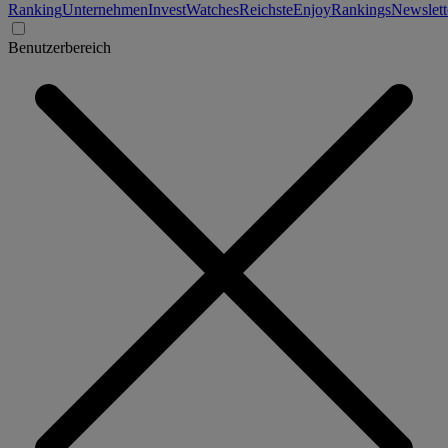
Ranking
Unternehmen
Invest
Watches
Reichste
Enjoy
Rankings
Newslett
Benutzerbereich