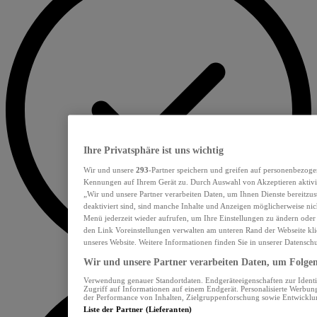
Ihre Privatsphäre ist uns wichtig
Wir und unsere
293
-Partner speichern und greifen auf personenbezoge
Kennungen auf Ihrem Gerät zu. Durch Auswahl von Akzeptieren aktivie
„Wir und unsere Partner verarbeiten Daten, um Ihnen Dienste bereitzu
deaktiviert sind, sind manche Inhalte und Anzeigen möglicherweise nich
Menü jederzeit wieder aufrufen, um Ihre Einstellungen zu ändern oder
den Link Voreinstellungen verwalten am unteren Rand der Webseite klic
unseres Website. Weitere Informationen finden Sie in unserer Datensch
Wir und unsere Partner verarbeiten Daten, um Folgend
Verwendung genauer Standortdaten. Endgeräteeigenschaften zur Identif
Zugriff auf Informationen auf einem Endgerät. Personalisierte Werbu
der Performance von Inhalten, Zielgruppenforschung sowie Entwickl
Liste der Partner (Lieferanten)