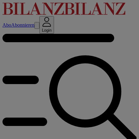
Abo
Abonnieren
Login