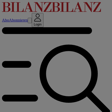
Abo
Abonnieren
Login