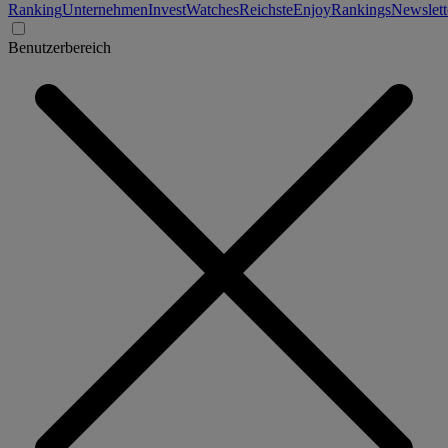
Ranking
Unternehmen
Invest
Watches
Reichste
Enjoy
Rankings
Newslett
Benutzerbereich