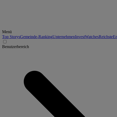
Menü
Top Storys
Gemeinde-Ranking
Unternehmen
Invest
Watches
Reichste
En
Benutzerbereich