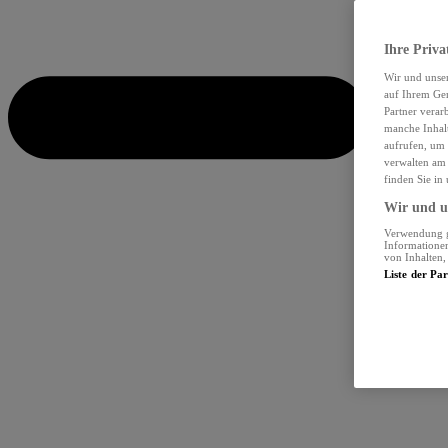
Ihre Priva
Wir und unse
auf Ihrem Ger
Partner verar
manche Inhalt
aufrufen, um 
verwalten am 
finden Sie in
Wir und un
Verwendung ge
Informationen
von Inhalten
Liste der Pa