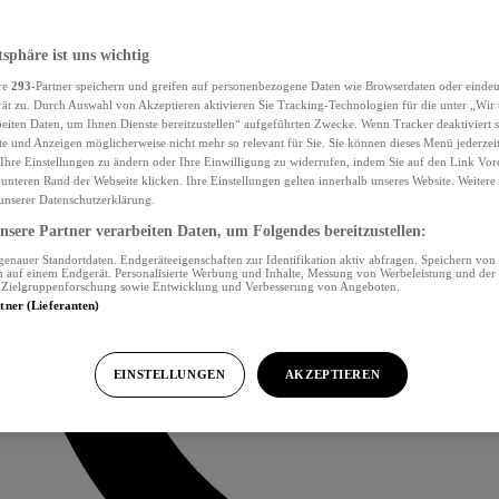
tsphäre ist uns wichtig
re
293
-Partner speichern und greifen auf personenbezogene Daten wie Browserdaten oder eind
ät zu. Durch Auswahl von Akzeptieren aktivieren Sie Tracking-Technologien für die unter „Wir
beiten Daten, um Ihnen Dienste bereitzustellen“ aufgeführten Zwecke. Wenn Tracker deaktiviert s
e und Anzeigen möglicherweise nicht mehr so relevant für Sie. Sie können dieses Menü jederzei
Ihre Einstellungen zu ändern oder Ihre Einwilligung zu widerrufen, indem Sie auf den Link Vor
unteren Rand der Webseite klicken. Ihre Einstellungen gelten innerhalb unseres Website. Weiter
 unserer Datenschutzerklärung.
sere Partner verarbeiten Daten, um Folgendes bereitzustellen:
nauer Standortdaten. Endgeräteeigenschaften zur Identifikation aktiv abfragen. Speichern von 
 auf einem Endgerät. Personalisierte Werbung und Inhalte, Messung von Werbeleistung und der
, Zielgruppenforschung sowie Entwicklung und Verbesserung von Angeboten.
rtner (Lieferanten)
EINSTELLUNGEN
AKZEPTIEREN