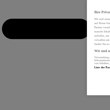
Ihre Priva
Wir und unse
auf Ihrem Ger
Partner verar
manche Inhalt
aufrufen, um 
verwalten am 
finden Sie in
Wir und un
Verwendung ge
Informationen
von Inhalten
Liste der Pa