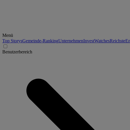
Menü
Top Storys
Gemeinde-Ranking
Unternehmen
Invest
Watches
Reichste
En
Benutzerbereich