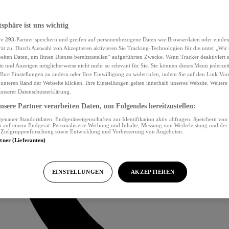
tsphäre ist uns wichtig
re
293
-Partner speichern und greifen auf personenbezogene Daten wie Browserdaten oder eind
ät zu. Durch Auswahl von Akzeptieren aktivieren Sie Tracking-Technologien für die unter „Wir
beiten Daten, um Ihnen Dienste bereitzustellen“ aufgeführten Zwecke. Wenn Tracker deaktiviert s
e und Anzeigen möglicherweise nicht mehr so relevant für Sie. Sie können dieses Menü jederzei
Ihre Einstellungen zu ändern oder Ihre Einwilligung zu widerrufen, indem Sie auf den Link Vor
unteren Rand der Webseite klicken. Ihre Einstellungen gelten innerhalb unseres Website. Weiter
 unserer Datenschutzerklärung.
sere Partner verarbeiten Daten, um Folgendes bereitzustellen:
nauer Standortdaten. Endgeräteeigenschaften zur Identifikation aktiv abfragen. Speichern von 
 auf einem Endgerät. Personalisierte Werbung und Inhalte, Messung von Werbeleistung und der
, Zielgruppenforschung sowie Entwicklung und Verbesserung von Angeboten.
rtner (Lieferanten)
EINSTELLUNGEN
AKZEPTIEREN