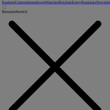
Ranking
Unternehmen
Invest
Watches
Reichste
Enjoy
Rankings
Newslett
Benutzerbereich