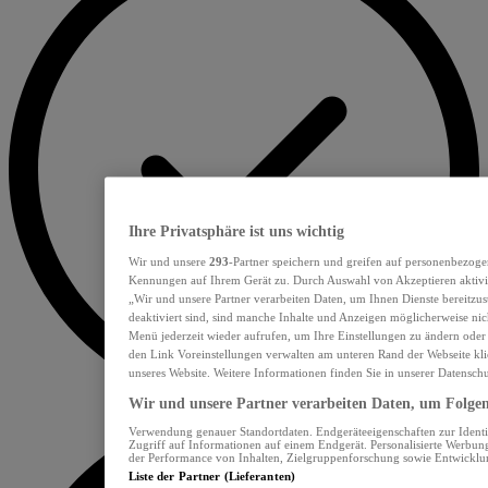
Ihre Privatsphäre ist uns wichtig
Wir und unsere
293
-Partner speichern und greifen auf personenbezoge
Kennungen auf Ihrem Gerät zu. Durch Auswahl von Akzeptieren aktivie
„Wir und unsere Partner verarbeiten Daten, um Ihnen Dienste bereitzu
deaktiviert sind, sind manche Inhalte und Anzeigen möglicherweise nich
Menü jederzeit wieder aufrufen, um Ihre Einstellungen zu ändern oder
den Link Voreinstellungen verwalten am unteren Rand der Webseite klic
unseres Website. Weitere Informationen finden Sie in unserer Datensch
Wir und unsere Partner verarbeiten Daten, um Folgend
Verwendung genauer Standortdaten. Endgeräteeigenschaften zur Identif
Zugriff auf Informationen auf einem Endgerät. Personalisierte Werbu
der Performance von Inhalten, Zielgruppenforschung sowie Entwickl
Liste der Partner (Lieferanten)