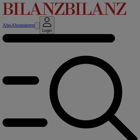
Abo
Abonnieren
Login