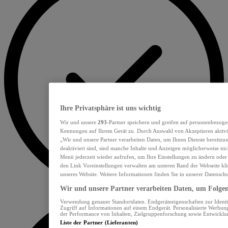
Ihre Privatsphäre ist uns wichtig
Wir und unsere
293
-Partner speichern und greifen auf personenbezoge
Kennungen auf Ihrem Gerät zu. Durch Auswahl von Akzeptieren aktivie
„Wir und unsere Partner verarbeiten Daten, um Ihnen Dienste bereitzu
deaktiviert sind, sind manche Inhalte und Anzeigen möglicherweise nich
Menü jederzeit wieder aufrufen, um Ihre Einstellungen zu ändern oder
den Link Voreinstellungen verwalten am unteren Rand der Webseite klic
unseres Website. Weitere Informationen finden Sie in unserer Datensch
Wir und unsere Partner verarbeiten Daten, um Folgend
Verwendung genauer Standortdaten. Endgeräteeigenschaften zur Identif
Zugriff auf Informationen auf einem Endgerät. Personalisierte Werbu
der Performance von Inhalten, Zielgruppenforschung sowie Entwickl
Liste der Partner (Lieferanten)