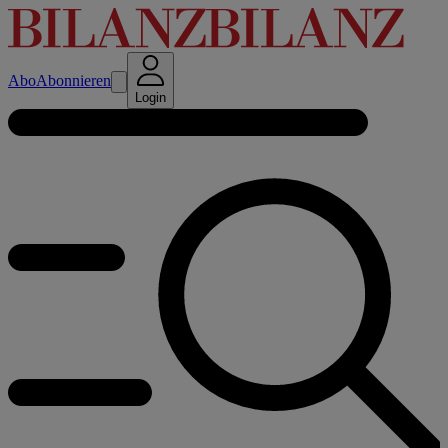
Abo
Abonnieren
Login