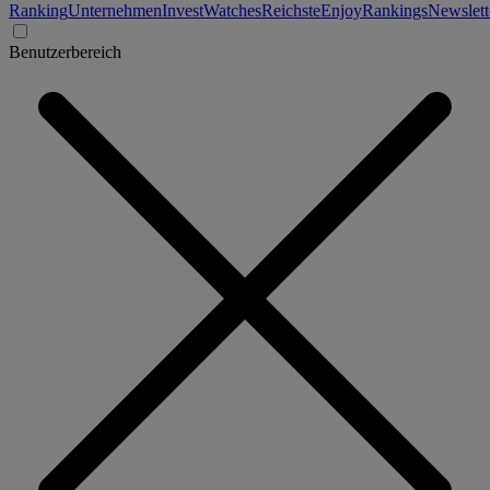
Ranking
Unternehmen
Invest
Watches
Reichste
Enjoy
Rankings
Newslett
Benutzerbereich