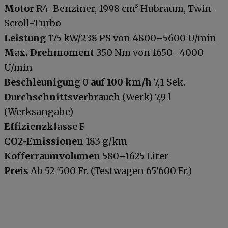
Motor
R4-Benziner, 1998 cm³ Hubraum, Twin-
Scroll-Turbo
Leistung
175 kW/238 PS von 4800–5600 U/min
Max. Drehmoment
350 Nm von 1650–4000
U/min
Beschleunigung 0 auf 100 km/h
7,1 Sek.
Durchschnittsverbrauch
(Werk) 7,9 l
(Werksangabe)
Effizienzklasse
F
CO2-Emissionen
183 g/km
Kofferraumvolumen
580–1625 Liter
Preis
Ab 52 '500 Fr. (Testwagen 65'600 Fr.)