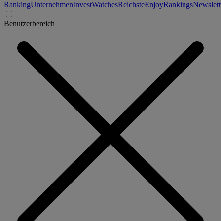
Ranking
Unternehmen
Invest
Watches
Reichste
Enjoy
Rankings
Newslett
Benutzerbereich