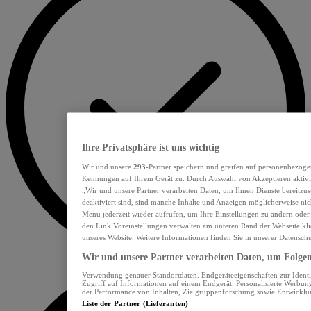
Ihre Privatsphäre ist uns wichtig
Wir und unsere
293
-Partner speichern und greifen auf personenbezoge
Kennungen auf Ihrem Gerät zu. Durch Auswahl von Akzeptieren aktivie
„Wir und unsere Partner verarbeiten Daten, um Ihnen Dienste bereitzu
deaktiviert sind, sind manche Inhalte und Anzeigen möglicherweise nich
Menü jederzeit wieder aufrufen, um Ihre Einstellungen zu ändern oder
den Link Voreinstellungen verwalten am unteren Rand der Webseite klic
unseres Website. Weitere Informationen finden Sie in unserer Datensch
Wir und unsere Partner verarbeiten Daten, um Folgend
Verwendung genauer Standortdaten. Endgeräteeigenschaften zur Identif
Zugriff auf Informationen auf einem Endgerät. Personalisierte Werbu
der Performance von Inhalten, Zielgruppenforschung sowie Entwickl
Liste der Partner (Lieferanten)