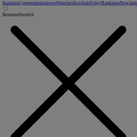
Ranking
Unternehmen
Invest
Watches
Reichste
Enjoy
Rankings
Newslett
Benutzerbereich