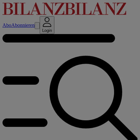
Abo
Abonnieren
Login