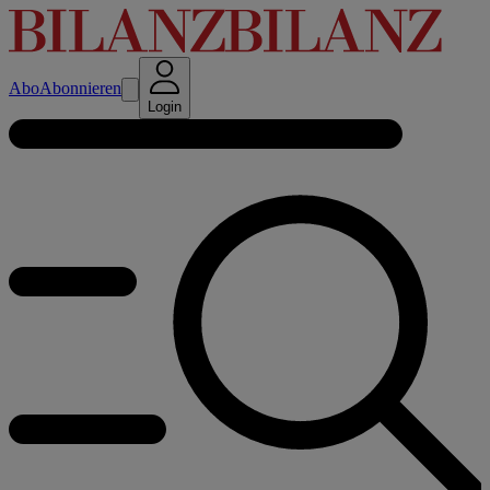
Abo
Abonnieren
Login