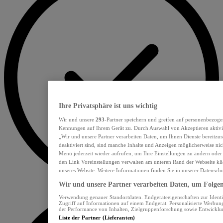
Ihre Privatsphäre ist uns wichtig
Wir und unsere
293
-Partner speichern und greifen auf personenbezoge
Kennungen auf Ihrem Gerät zu. Durch Auswahl von Akzeptieren aktivie
„Wir und unsere Partner verarbeiten Daten, um Ihnen Dienste bereitzu
deaktiviert sind, sind manche Inhalte und Anzeigen möglicherweise nich
Menü jederzeit wieder aufrufen, um Ihre Einstellungen zu ändern oder
den Link Voreinstellungen verwalten am unteren Rand der Webseite klic
unseres Website. Weitere Informationen finden Sie in unserer Datensch
Wir und unsere Partner verarbeiten Daten, um Folgend
Verwendung genauer Standortdaten. Endgeräteeigenschaften zur Identif
Zugriff auf Informationen auf einem Endgerät. Personalisierte Werbu
der Performance von Inhalten, Zielgruppenforschung sowie Entwickl
Liste der Partner (Lieferanten)