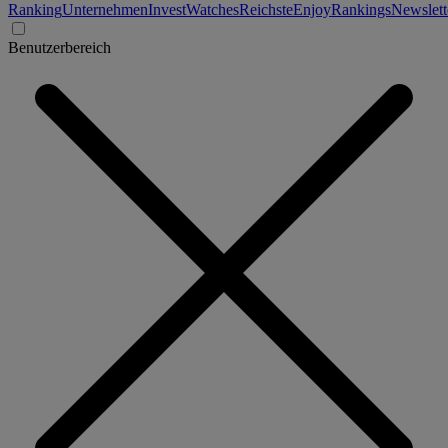
Ranking
Unternehmen
Invest
Watches
Reichste
Enjoy
Rankings
Newslett
Benutzerbereich