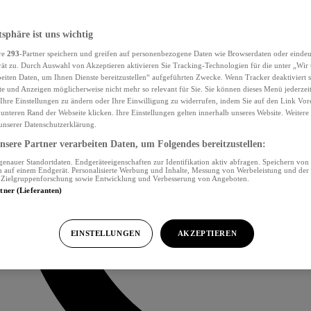
tsphäre ist uns wichtig
re
293
-Partner speichern und greifen auf personenbezogene Daten wie Browserdaten oder eind
ät zu. Durch Auswahl von Akzeptieren aktivieren Sie Tracking-Technologien für die unter „Wir
beiten Daten, um Ihnen Dienste bereitzustellen“ aufgeführten Zwecke. Wenn Tracker deaktiviert s
e und Anzeigen möglicherweise nicht mehr so relevant für Sie. Sie können dieses Menü jederzei
Ihre Einstellungen zu ändern oder Ihre Einwilligung zu widerrufen, indem Sie auf den Link Vor
unteren Rand der Webseite klicken. Ihre Einstellungen gelten innerhalb unseres Website. Weiter
 unserer Datenschutzerklärung.
sere Partner verarbeiten Daten, um Folgendes bereitzustellen:
nauer Standortdaten. Endgeräteeigenschaften zur Identifikation aktiv abfragen. Speichern von 
 auf einem Endgerät. Personalisierte Werbung und Inhalte, Messung von Werbeleistung und der
, Zielgruppenforschung sowie Entwicklung und Verbesserung von Angeboten.
rtner (Lieferanten)
EINSTELLUNGEN
AKZEPTIEREN