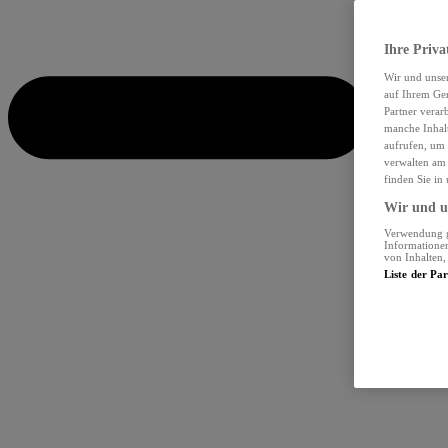
Ihre Priva
Wir und unse
auf Ihrem Ger
Partner verar
manche Inhalt
aufrufen, um 
verwalten am 
finden Sie in
Wir und un
Verwendung ge
Informationen
von Inhalten
Liste der Pa