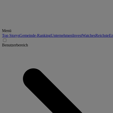
Menü
Top Storys
Gemeinde-Ranking
Unternehmen
Invest
Watches
Reichste
En
Benutzerbereich